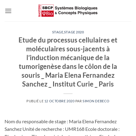
Passer
au
contenu
STAGE
,
STAGE 2020
Etude du processus cellulaires et
moléculaires sous-jacents à
l’induction mécanique de la
tumorigenèse dans le côlon de la
souris _ Maria Elena Fernandez
Sanchez _ Institut Curie _ Paris
PUBLIÉ LE
12 OCTOBRE 2020
PAR
SIMON DEBECO
Nom du responsable de stage : Maria Elena Fernandez
Sanchez Unité de recherche : UMR168 Ecole doctorale :