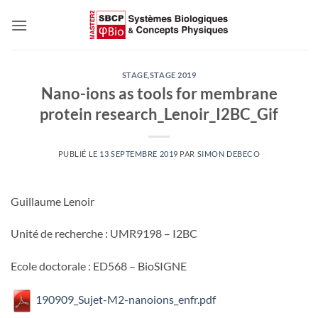
Passer
au
contenu
STAGE
,
STAGE 2019
Nano-ions as tools for membrane
protein research_Lenoir_I2BC_Gif
PUBLIÉ LE
13 SEPTEMBRE 2019
PAR
SIMON DEBECO
Guillaume Lenoir
Unité de recherche : UMR9198 – I2BC
Ecole doctorale : ED568 – BioSIGNE
190909_Sujet-M2-nanoions_enfr.pdf